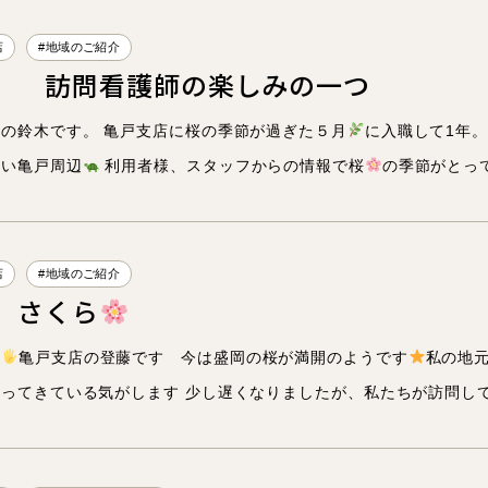
店
#地域のご紹介
】 訪問看護師の楽しみの一つ
の鈴木です。 亀戸支店に桜の季節が過ぎた５月
に入職して1年
多い亀戸周辺
利用者様、スタッフからの情報で桜
の季節がとって
店
#地域のご紹介
】さくら
長
はたらく
は
亀戸支店の登藤です 今は盛岡の桜が満開のようです
私の地
ってきている気がします 少し遅くなりましたが、私たちが訪問して
タビュー