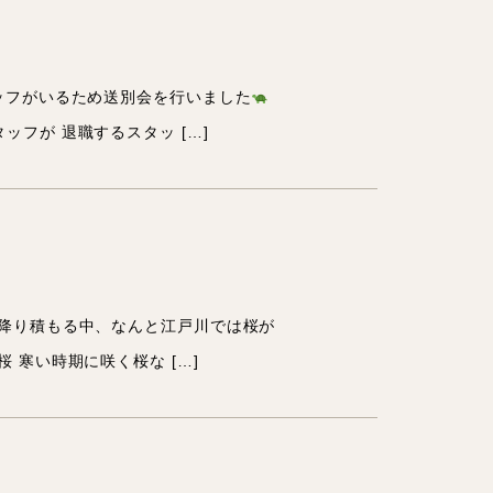
理学療法士
人事
ッフがいるため送別会を行いました
フが 退職するスタッ […]
・イベント
が降り積もる中、なんと江戸川では桜が
 寒い時期に咲く桜な […]