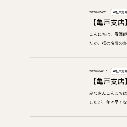
2026/05/21
#亀戸支
【亀戸支店
こんにちは。看護師
たが、桜の名所の
2026/04/17
#亀戸支
【亀戸支店
学び・成
みなさんこんにち
したが、年々早くな
対談イン