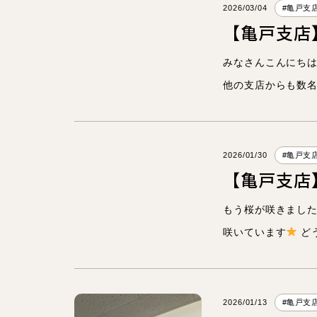
2026/03/04
#亀戸支
看護師
【亀戸支店
看護師
みなさんこんにち
他の支店からも数
スタッフ
2026/01/30
#亀戸支
【亀戸支店】
もう桜が咲きまし
咲いています
ど
2026/01/13
#亀戸支