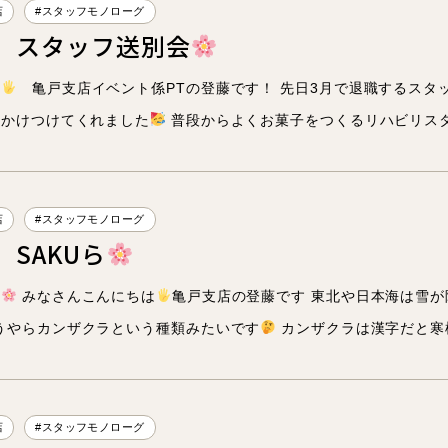
店
#スタッフモノローグ
所長
】スタッフ送別会
副所長
は
亀戸支店イベント係PTの登藤です！ 先日3月で退職するスタ
名かけつけてくれました
普段からよくお菓子をつくるリハビリスタッ
ブログ
お知らせ
店
#スタッフモノローグ
SAKUら
た
みなさんこんにちは
亀戸支店の登藤です 東北や日本海は雪
ENTRY
採用
公式ライン
うやらカンザクラという種類みたいです
カンザクラは漢字だと寒桜
店
#スタッフモノローグ