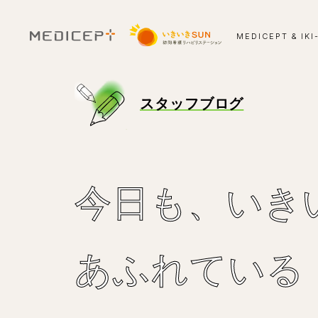
MEDICEPT & IKI
スタッフブログ
今⽇も、いき
あふれている