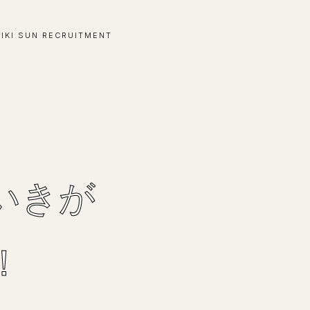
-IKI SUN RECRUITMENT
いきが
！