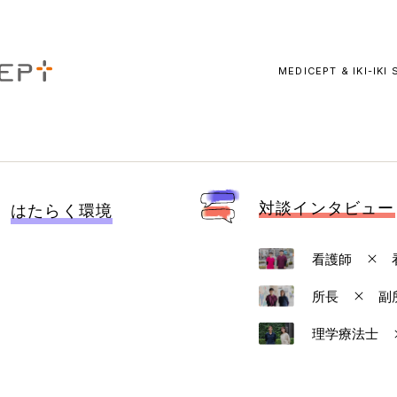
MEDICEPT & IKI-IKI
対談インタビュー
はたらく環境
看護師
所長
副
理学療法士