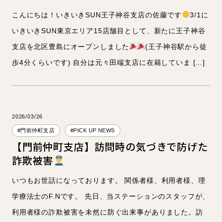
所長
副所長
こんにちは！いきいきSUN王子神谷支店の佐藤です
3/1に
いきいきSUN東京エリア15店舗目として、新たに王子神谷
理学療法士
人事
支店を北区豊島にオープンしました
(王子神谷駅から徒
歩4分くらいです) 自分は元々田端支店に在籍していま […]
スタッフブログ
お知らせ・イベント
2026/03/26
#門前仲町支店
#PICK UP NEWS
【門前仲町支店】訪問時の気づきで防げた
詐欺被害
いつもお世話になっております。 関係者様、利用者様、理
学療法士のF.Nです。 先日、当ステーションのスタッフが、
利用者様の詐欺被害を未然に防ぐ出来事がありました。訪