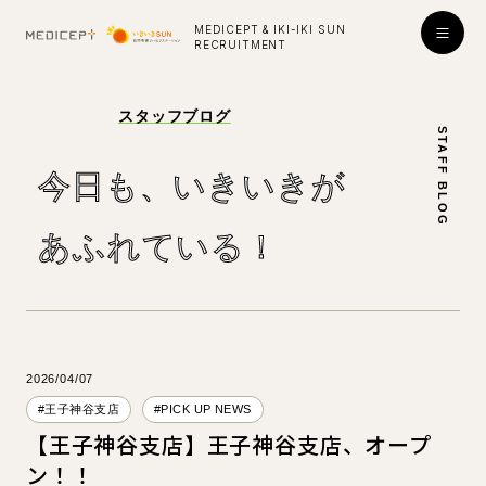
MEDICEPT & IKI-IKI SUN
RECRUITMENT
入社お祝い金プレゼント！
スタッフブログ
STAFF BLOG
採用
ENTRY
今⽇も、いきいきが
公式ライン
あふれている！
学び・成長
はたらく環境
2026/04/07
対談インタビュー
#王子神谷支店
#PICK UP NEWS
【王子神谷支店】王子神谷支店、オープ
看護師
看護師
ン！！