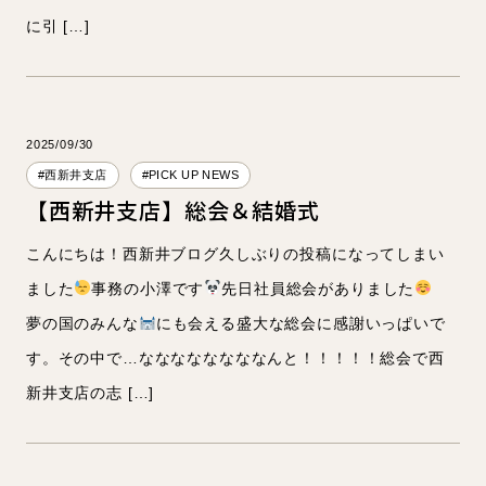
に引 […]
2025/09/30
#西新井支店
#PICK UP NEWS
【西新井支店】総会＆結婚式
こんにちは！西新井ブログ久しぶりの投稿になってしまい
ました
事務の小澤です
先日社員総会がありました
夢の国のみんな
にも会える盛大な総会に感謝いっぱいで
す。その中で…ななななななななんと！！！！！総会で西
新井支店の志 […]