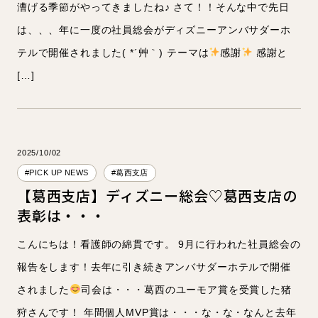
漕げる季節がやってきましたね♪ さて！！そんな中で先日
は、、、年に一度の社員総会がディズニーアンバサダーホ
テルで開催されました( *´艸｀) テーマは
感謝
感謝と
[…]
2025/10/02
#PICK UP NEWS
#葛西支店
【葛西支店】ディズニー総会♡葛西支店の
表彰は・・・
こんにちは！看護師の綿貫です。 9月に行われた社員総会の
報告をします！去年に引き続きアンバサダーホテルで開催
されました
司会は・・・葛西のユーモア賞を受賞した猪
狩さんです！ 年間個人MVP賞は・・・な・な・なんと去年