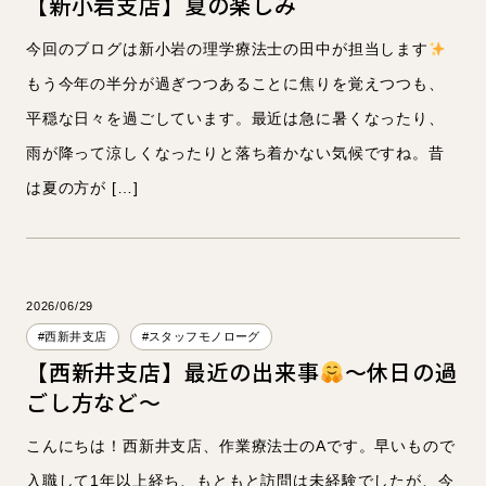
【新小岩支店】夏の楽しみ
今回のブログは新小岩の理学療法士の田中が担当します
もう今年の半分が過ぎつつあることに焦りを覚えつつも、
平穏な日々を過ごしています。最近は急に暑くなったり、
雨が降って涼しくなったりと落ち着かない気候ですね。昔
は夏の方が […]
2026/06/29
#西新井支店
#スタッフモノローグ
【西新井支店】最近の出来事
～休日の過
ごし方など～
こんにちは！西新井支店、作業療法士のAです。早いもので
入職して1年以上経ち、もともと訪問は未経験でしたが、今