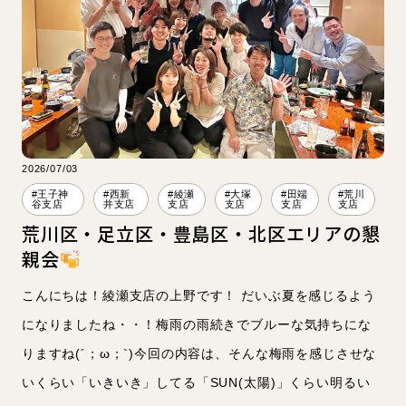
理学療法士
人事
スタッフブログ
お知らせ・イベント
2026/07/03
#王子神
#西新
#綾瀬
#大塚
#田端
#荒川
谷支店
井支店
支店
支店
支店
支店
荒川区・足立区・豊島区・北区エリアの懇
親会
こんにちは！綾瀬支店の上野です！ だいぶ夏を感じるよう
になりましたね・・！梅雨の雨続きでブルーな気持ちにな
りますね(´；ω；`)今回の内容は、そんな梅雨を感じさせな
いくらい「いきいき」してる「SUN(太陽)」くらい明るい