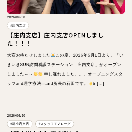
2026/06/30
#庄内支店
【庄内支店】庄内支店OPENしまし
た！！！
大変お待たせしました
この度、2026年5月1日より、「い
きいきSUN訪問看護ステーション 庄内支店」がオープン
しました～～
申し遅れました。。。オープニングスタ
ッフand理学療法士and所長の石田です。
5 […]
2026/06/30
#新小岩支店
#スタッフモノローグ