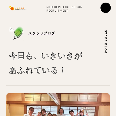
MEDICEPT & IKI-IKI SUN
RECRUITMENT
入社お祝い金プレゼント！
STAFF BLOG
スタッフブログ
採用
ENTRY
公式ライン
今⽇も、いきいきが
学び・成長
あふれている！
はたらく環境
対談インタビュー
看護師
看護師
所長
副所長