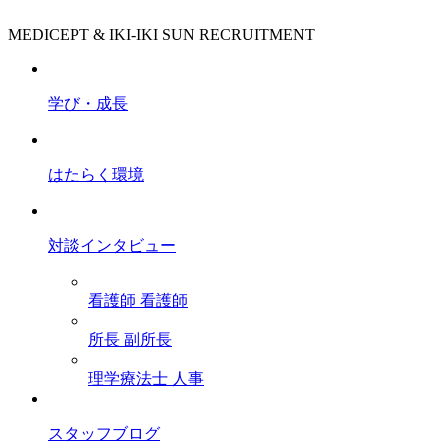
MEDICEPT & IKI-IKI SUN RECRUITMENT
学び・成長
はたらく環境
対談インタビュー
看護師
看護師
所長
副所長
理学療法士
人事
スタッフブログ