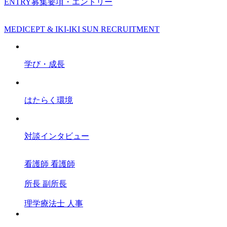
ENTRY
募集要項・エントリー
MEDICEPT & IKI-IKI SUN RECRUITMENT
学び・成長
はたらく環境
対談インタビュー
看護師
看護師
所長
副所長
理学療法士
人事