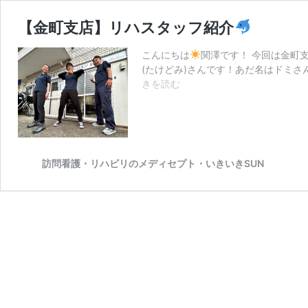
【金町支店】リハスタッフ紹介
こんにちは
関澤です！ 今回は金町
(たけどみ)さんです！あだ名はドミさ
【金
きを読む
町
支
店】
リ
ハ
訪問看護・リハビリのメディセプト・いきいきSUN
ス
タ
ッ
フ
紹
介