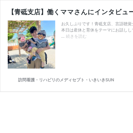
【青砥支店】働くママさんにインタビュー
お久しぶりです！青砥支店、言語聴覚
本日は産休と育休をテーマにお話しし
【青
…
続きを読む
砥
支
店】
働
く
マ
マ
訪問看護・リハビリのメディセプト・いきいきSUN
さ
ん
に
イ
ン
タ
ビ
ュ