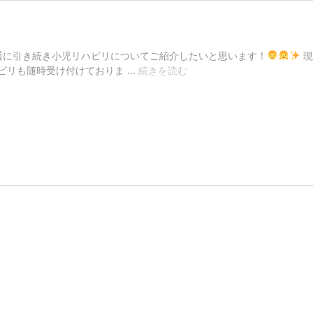
護に引き続き小児リハビリについてご紹介したいと思います！
現
【田
ビリも随時受け付けておりま …
続きを読む
端
支
店】
小
児
リ
ハ
ビ
リ
に
つ
い
て