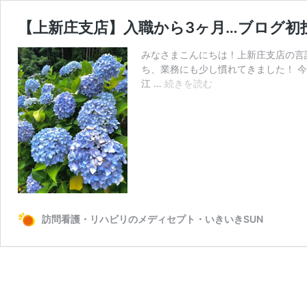
【上新庄支店】入職から3ヶ月…ブログ初
みなさまこんにちは！上新庄支店の言語
ち、業務にも少し慣れてきました！ 
【上
江 …
続きを読む
新
庄
支
店】
入
職
か
ら
3
訪問看護・リハビリのメディセプト・いきいきSUN
ヶ
月…
ブ
ロ
グ
初