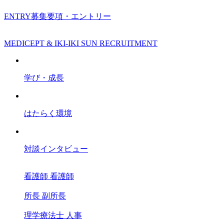
ENTRY
募集要項・エントリー
MEDICEPT & IKI-IKI SUN RECRUITMENT
学び・成長
はたらく環境
対談インタビュー
看護師
看護師
所長
副所長
理学療法士
人事