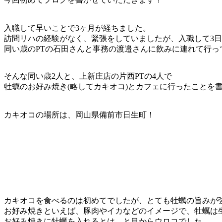
入職して早いことで3ヶ月が経ちました。
訪問リハの経験がなく、緊張をしていましたが、入職して3
同い歳のPTの石田さんと事務の渡邉さんに飲みに連れて行
そんな同い歳2人と、上新庄店の片西PTの4人で
牡蠣のお好み焼き(略してカキオコ)とカフェに行ったことを
カキオコの場所は、岡山県備前市日生町！
カキオコを食べるのは初めてでしたが、とても牡蠣の旨みが
お好み焼きといえば、豚肉やイカなどのイメージで、牡蠣は
お好み焼きに牡蠣を入れるとは…と目からウロコでした。