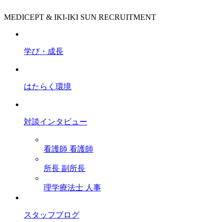
MEDICEPT & IKI-IKI SUN RECRUITMENT
学び・成長
はたらく環境
対談インタビュー
看護師
看護師
所長
副所長
理学療法士
人事
スタッフブログ