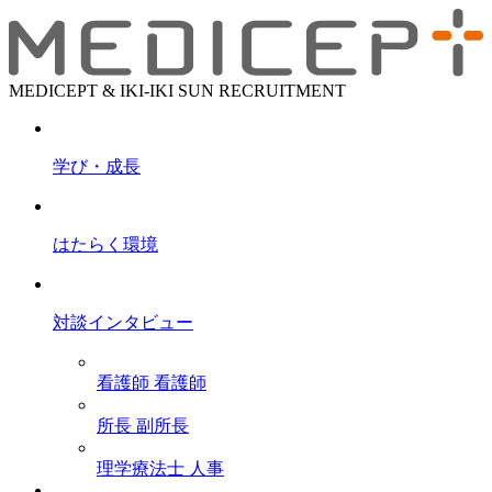
MEDICEPT & IKI-IKI SUN RECRUITMENT
学び・成長
はたらく環境
対談インタビュー
看護師
看護師
所長
副所長
理学療法士
人事