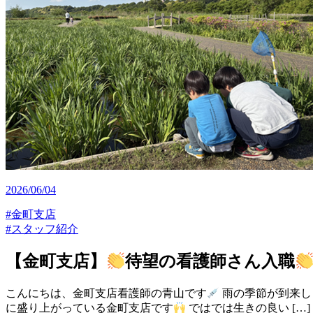
2026/06/04
#金町支店
#スタッフ紹介
【金町支店】
待望の看護師さん入職
こんにちは、金町支店看護師の青山です
雨の季節が到来し
に盛り上がっている金町支店です
ではでは生きの良い […]