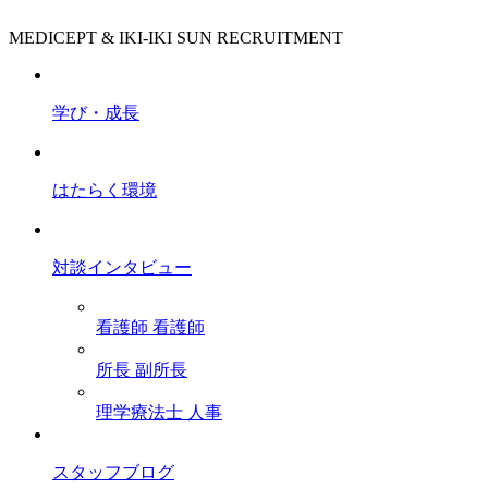
MEDICEPT & IKI-IKI SUN RECRUITMENT
学び・成長
はたらく環境
対談インタビュー
看護師
看護師
所長
副所長
理学療法士
人事
スタッフブログ