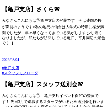
【亀戸支店】さくら🌸
みなさんこんにちは🖐️亀戸支店の登藤です 今は盛岡の桜
が満開のようです⭐️私の地元の仙台は入学式の時期に桜が満
開でしたが、年々早くなってきている気がします 少し遅く
なりましたが、私たちが訪問している亀戸、平井周辺の景色
で […]
2026/03/04
#亀戸支店
#スタッフモノローグ
【亀戸支店】スタッフ送別会🌸
みなさんこんにちは🖐️ 亀戸支店イベント係PTの登藤で
す！ 先日3月で退職するスタッフがいるため送別会を行いま
した🐢 他の支店からも数名かけつけてくれました🥳 普段か