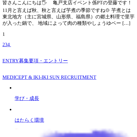
皆さんこんにちは🖐️ 亀戸支店イベント係PTの登藤です！
11月と言えば秋、秋と言えば芋煮の季節ですね🍲 芋煮とは
東北地方（主に宮城県、山形県、福島県）の郷土料理で里芋
が入った鍋で、 地域によって肉の種類やしょうゆベー […]
1
2
3
4
ENTRY
募集要項・エントリー
MEDICEPT & IKI-IKI SUN RECRUITMENT
学び・成長
はたらく環境