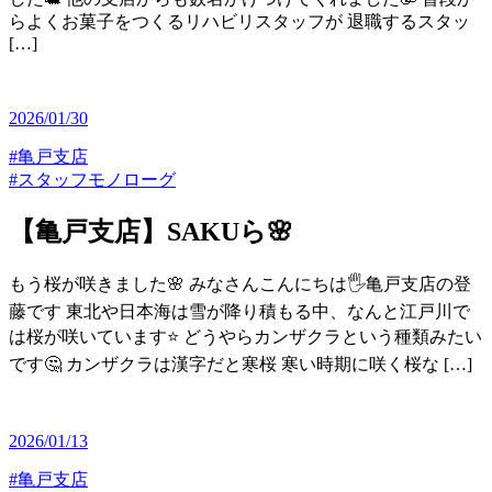
らよくお菓子をつくるリハビリスタッフが 退職するスタッ
[…]
2026/01/30
#亀戸支店
#スタッフモノローグ
【亀戸支店】SAKUら🌸
もう桜が咲きました🌸 みなさんこんにちは🖐️亀戸支店の登
藤です 東北や日本海は雪が降り積もる中、なんと江戸川で
は桜が咲いています⭐️ どうやらカンザクラという種類みたい
です🤔 カンザクラは漢字だと寒桜 寒い時期に咲く桜な […]
2026/01/13
#亀戸支店