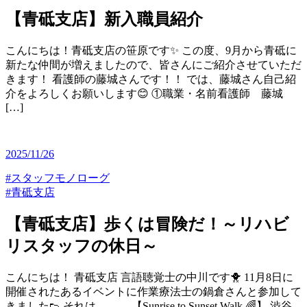
【青砥支店】新入職員紹介
こんにちは！青砥支店の笹原です✨ この度、9月から青砥に
新たな仲間が増えましたので、皆さんにご紹介させていただ
きます！ 看護師の藤城さんです！！ では、藤城さん自己紹
介をよろしくお願いします😊 ①職業・名前看護師 藤城
[…]
2025/11/26
#スタッフモノローグ
#青砥支店
【青砥支店】歩くは冒険だ！～リハビ
リスタッフの休日～
こんにちは！ 青砥支店 言語聴覚士の中川です🐥 11月8日に
開催されたあるイベントに作業療法士の鍋倉さんと参加して
きました👟 それは、、、 【Sunrise to Sunset Walk 🌈】 渋谷