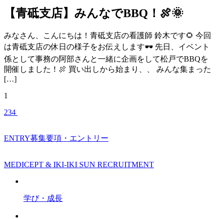
【青砥支店】みんなでBBQ！🍖🌞
みなさん、こんにちは！青砥支店の看護師 鈴木です🌻 今回
は青砥支店の休日の様子をお伝えします🕶 先日、イベント
係として事務の阿部さんと一緒に企画をして松戸でBBQを
開催しました！🍖 買い出しから始まり、、 みんな集まった
[…]
1
2
3
4
ENTRY
募集要項・エントリー
MEDICEPT & IKI-IKI SUN RECRUITMENT
学び・成長