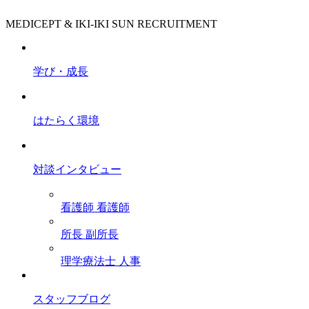
MEDICEPT & IKI-IKI SUN RECRUITMENT
学び・成長
はたらく環境
対談インタビュー
看護師
看護師
所長
副所長
理学療法士
人事
スタッフブログ