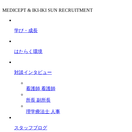
MEDICEPT & IKI-IKI SUN RECRUITMENT
学び・成長
はたらく環境
対談インタビュー
看護師
看護師
所長
副所長
理学療法士
人事
スタッフブログ