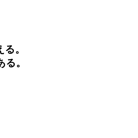
える。
ある。