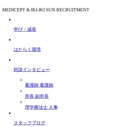
MEDICEPT & IKI-IKI SUN RECRUITMENT
学び・成長
はたらく環境
対談インタビュー
看護師
看護師
所長
副所長
理学療法士
人事
スタッフブログ