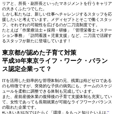
リアと、所長・副所長といったマネジメントを行うキャリア
の大きくふたつでした。
しかし私たちは、新しい仕事へチャレンジするスタッフを応
援したいと考えています。メディセプトとそこで働くスタッ
フ、それぞれの可能性を広げるのが二刀流制度です。
たとえば「作業療法士＋採用・研修」「管理栄養士＋ステー
ション事務」「訪問看護＋児童支援」など、二刀流で活躍す
るスタッフが新たに登場しています！
東京都が認めた子育て対策
平成30年東京ライフ・ワーク・バラン
ス認定企業って？
ITを活用した効率的な管理体制の元、残業は殆どゼロである
のも特徴ですが、突発的な子供の病気にも、チームのスケジ
ュールを柔軟に調整できる体制も完成しています。
また、産前産後休業の復帰後の子育て支援体制も充実してい
て、女性であっても長期就業が可能なライフワークバランス
の取れた企業です。
◉いきいきSUNではたらく「環境」をもっと知りたい人は
こ