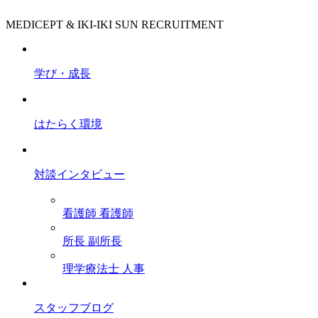
MEDICEPT & IKI-IKI SUN RECRUITMENT
学び・成長
はたらく環境
対談インタビュー
看護師
看護師
所長
副所長
理学療法士
人事
スタッフブログ