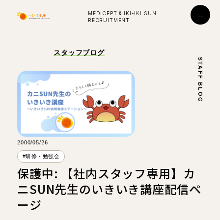
MEDICEPT & IKI-IKI SUN
RECRUITMENT
入社お祝い金プレゼント！
スタッフブログ
STAFF BLOG
採用
ENTRY
公式ライン
学び・成長
2000/05/26
はたらく環境
#研修・勉強会
保護中: 【社内スタッフ専用】カ
対談インタビュー
ニSUN先生のいきいき講座配信ペ
看護師
看護師
ージ
所長
副所長