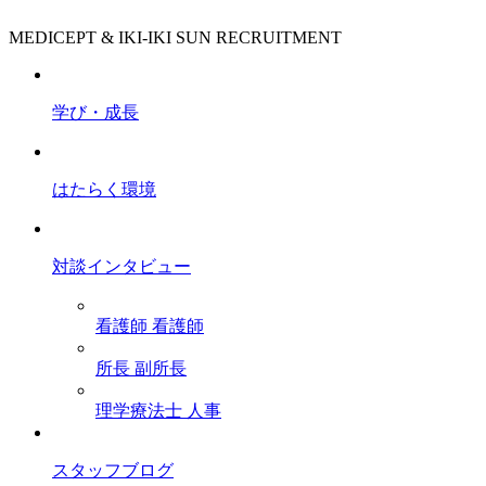
MEDICEPT & IKI-IKI SUN RECRUITMENT
学び・成長
はたらく環境
対談インタビュー
看護師
看護師
所長
副所長
理学療法士
人事
スタッフブログ