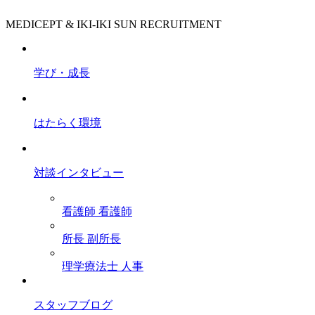
MEDICEPT & IKI-IKI SUN RECRUITMENT
学び・成長
はたらく環境
対談インタビュー
看護師
看護師
所長
副所長
理学療法士
人事
スタッフブログ