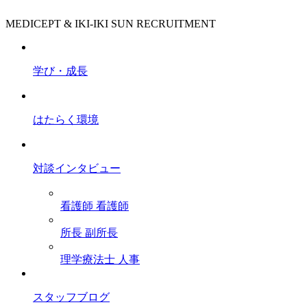
MEDICEPT & IKI-IKI SUN RECRUITMENT
学び・成長
はたらく環境
対談インタビュー
看護師
看護師
所長
副所長
理学療法士
人事
スタッフブログ