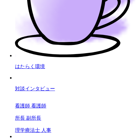
はたらく環境
対談インタビュー
看護師
看護師
所長
副所長
理学療法士
人事