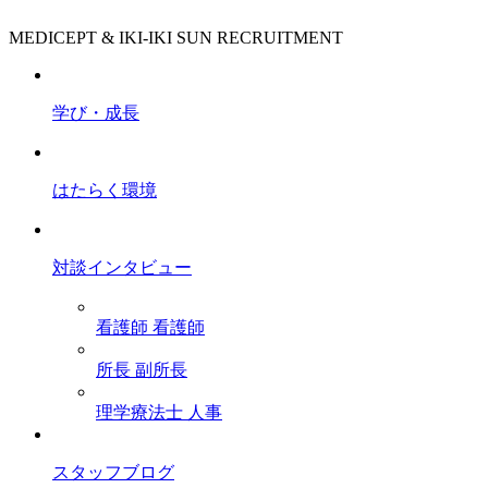
MEDICEPT & IKI-IKI SUN RECRUITMENT
学び・成長
はたらく環境
対談インタビュー
看護師
看護師
所長
副所長
理学療法士
人事
スタッフブログ