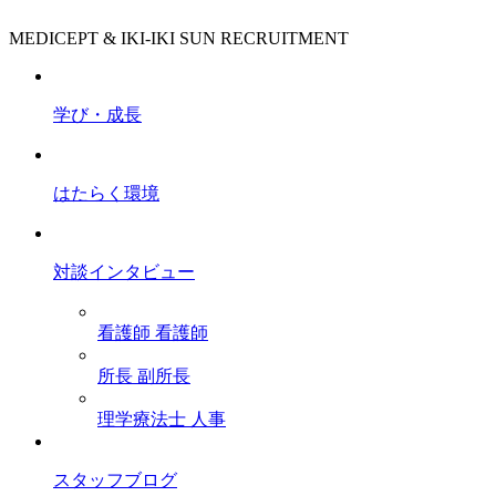
MEDICEPT & IKI-IKI SUN RECRUITMENT
学び・成長
はたらく環境
対談インタビュー
看護師
看護師
所長
副所長
理学療法士
人事
スタッフブログ