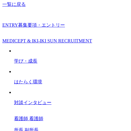
一覧に戻る
ENTRY
募集要項・エントリー
MEDICEPT & IKI-IKI SUN RECRUITMENT
学び・成長
はたらく環境
対談インタビュー
看護師
看護師
所長
副所長