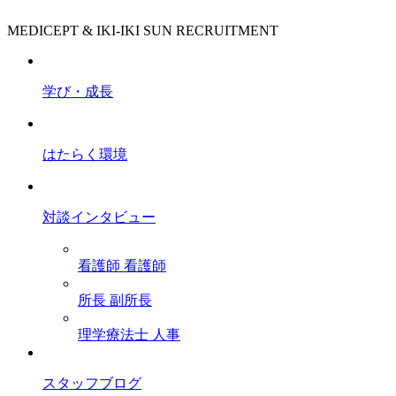
MEDICEPT & IKI-IKI SUN RECRUITMENT
学び・成長
はたらく環境
対談インタビュー
看護師
看護師
所長
副所長
理学療法士
人事
スタッフブログ