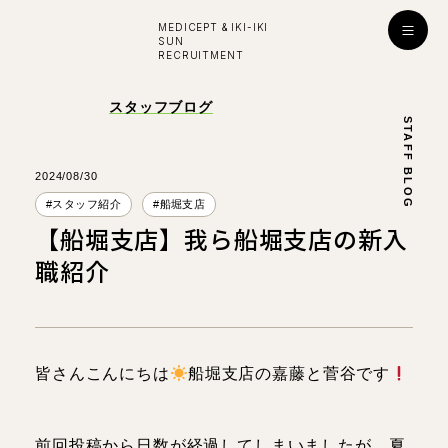
MEDICEPT & IKI-IKI
SUN
RECRUITMENT
入社お祝い金プレゼント！
スタッフブログ
STAFF BLOG
採用
ENTRY
公式ライン
2024/08/30
#スタッフ紹介
#船堀支店
【船堀支店】我ら船堀支店の新入
学び・成長
職紹介
はたらく環境
対談インタビュー
皆さんこんにちは
船堀支店の嘉藤と菅谷です
看護師
看護師
所長
副所長
前回投稿から日数が経過してしまいましたが、夏