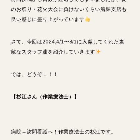
理学療法士
人事
のお祭り・花火大会に負けないくらい船堀支店も
良い感じに盛り上がっています
スタッフブログ
さて、今回は2024.4/1〜8/1に入職してくれた素
お知らせ・イベント
敵なスタッフ達を紹介していきます
では、どうぞ！！！
【杉江さん（作業療法士）】
病院→訪問看護へ！作業療法士の杉江です。