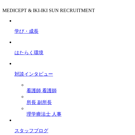
MEDICEPT & IKI-IKI SUN RECRUITMENT
学び・成長
はたらく環境
対談インタビュー
看護師
看護師
所長
副所長
理学療法士
人事
スタッフブログ