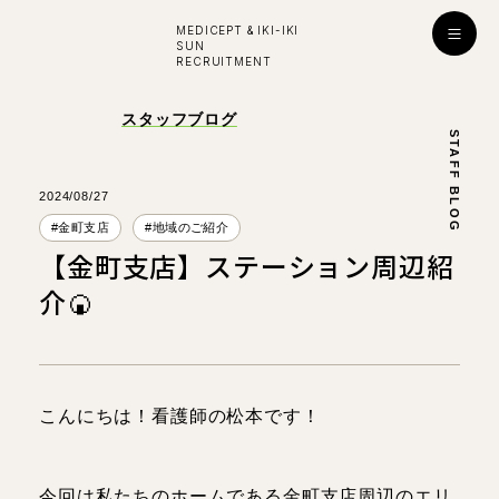
MEDICEPT & IKI-IKI
SUN
RECRUITMENT
入社お祝い金プレゼント！
スタッフブログ
STAFF BLOG
採用
ENTRY
公式ライン
2024/08/27
#金町支店
#地域のご紹介
【金町支店】ステーション周辺紹
学び・成長
介🍘
はたらく環境
対談インタビュー
こんにちは！看護師の松本です！
看護師
看護師
所長
副所長
今回は私たちのホームである金町支店周辺のエリ