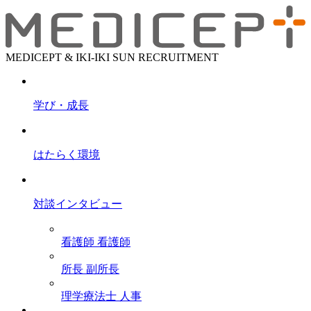
MEDICEPT & IKI-IKI SUN RECRUITMENT
学び・成長
はたらく環境
対談インタビュー
看護師
看護師
所長
副所長
理学療法士
人事