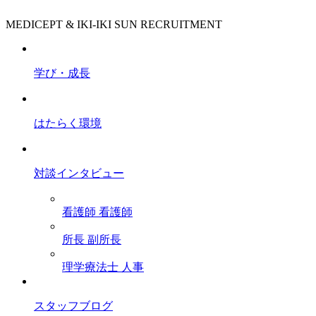
MEDICEPT & IKI-IKI SUN RECRUITMENT
学び・成長
はたらく環境
対談インタビュー
看護師
看護師
所長
副所長
理学療法士
人事
スタッフブログ