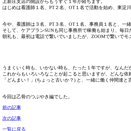
上新庄支店の開設からもうすぐ１年が経ちます。
はじめは看護師１名、PT２名、OT１名で活動を始め、東淀
今や、看護師は３名、PT３名、OT１名、事務員１名と、一
そして、ケアプランSUNも同じ事務所で稼働も始まり、毎日
朝礼も、最初は電話で繋いでいましたが、ZOOMで繋いでモ
うまくいく時も、いかない時も、たった１年ですが、なんだ
これからもいろいろなことが起こると思いますが、どんな依
「どんまい！」(ちょっと古いか？) と、一緒に働く仲間達
今回は乙骨のつぶやき編でした。
前の記事
次の記事
一覧に戻る