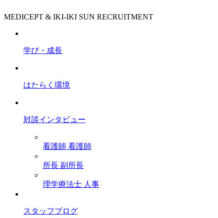
MEDICEPT & IKI-IKI SUN RECRUITMENT
学び・成長
はたらく環境
対談インタビュー
看護師
看護師
所長
副所長
理学療法士
人事
スタッフブログ