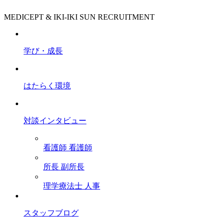
MEDICEPT & IKI-IKI SUN RECRUITMENT
学び・成長
はたらく環境
対談インタビュー
看護師
看護師
所長
副所長
理学療法士
人事
スタッフブログ