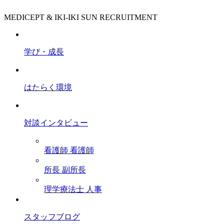
MEDICEPT & IKI-IKI SUN RECRUITMENT
学び・成長
はたらく環境
対談インタビュー
看護師
看護師
所長
副所長
理学療法士
人事
スタッフブログ