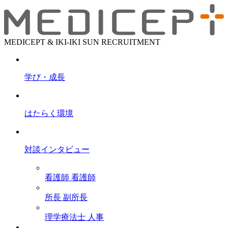
MEDICEPT & IKI-IKI SUN RECRUITMENT
学び・成長
はたらく環境
対談インタビュー
看護師
看護師
所長
副所長
理学療法士
人事