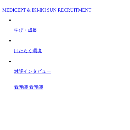
MEDICEPT & IKI-IKI SUN RECRUITMENT
学び・成長
はたらく環境
対談インタビュー
看護師
看護師
所長
副所長
理学療法士
人事
スタッフブログ