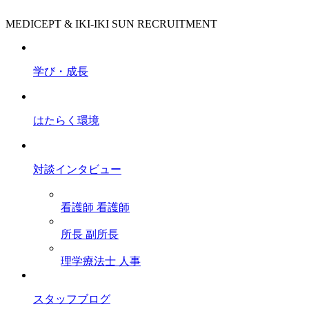
MEDICEPT & IKI-IKI SUN RECRUITMENT
学び・成長
はたらく環境
対談インタビュー
看護師
看護師
所長
副所長
理学療法士
人事
スタッフブログ