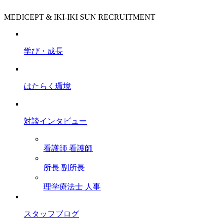
MEDICEPT & IKI-IKI SUN RECRUITMENT
学び・成長
はたらく環境
対談インタビュー
看護師
看護師
所長
副所長
理学療法士
人事
スタッフブログ