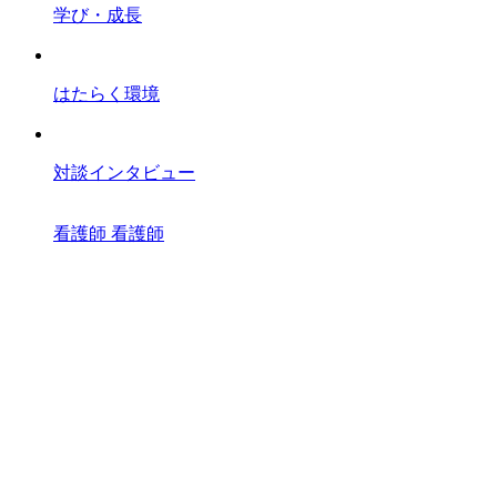
学び・成長
はたらく環境
対談インタビュー
看護師
看護師
所長
副所長
理学療法士
人事
スタッフブログ
お知らせ・イベント