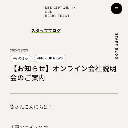
MEDICEPT & IKI-IKI
SUN
RECRUITMENT
入社お祝い金プレゼント！
スタッフブログ
STAFF BLOG
採用
ENTRY
公式ライン
2024/12/23
#そのほか
#PICK UP NEWS
【お知らせ】オンライン会社説明
学び・成長
会のご案内
はたらく環境
対談インタビュー
皆さんこんにちは！
看護師
看護師
所長
副所長
人事のニイノです。