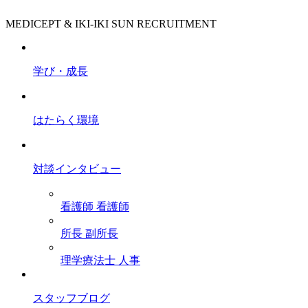
MEDICEPT & IKI-IKI SUN RECRUITMENT
学び・成長
はたらく環境
対談インタビュー
看護師
看護師
所長
副所長
理学療法士
人事
スタッフブログ