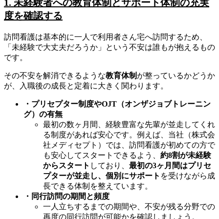
1. 未経験者への教育体制とサポート体制の充実
度を確認する
訪問看護は基本的に一人で利用者さん宅へ訪問するため、
「未経験で大丈夫だろうか」という不安は誰もが抱えるもの
です。
その不安を解消できるような
教育体制
が整っているかどうか
が、入職後の成長と定着に大きく関わります。
・プリセプター制度やOJT（オンザジョブトレーニン
グ）の有無
最初の数ヶ月間、経験豊富な先輩が並走してくれ
る制度があれば安心です。例えば、当社（株式会
社メディセプト）では、訪問看護が初めての方で
も安心してスタートできるよう、
約8割が未経験
からスタート
しており、
最初の3ヶ月間はプリセ
プターが並走し、個別にサポート
を受けながら成
長できる体制を整えています。
・同行訪問の期間と頻度
一人立ちするまでの期間や、不安が残る分野での
再度の同行訪問が可能かを確認しましょう。