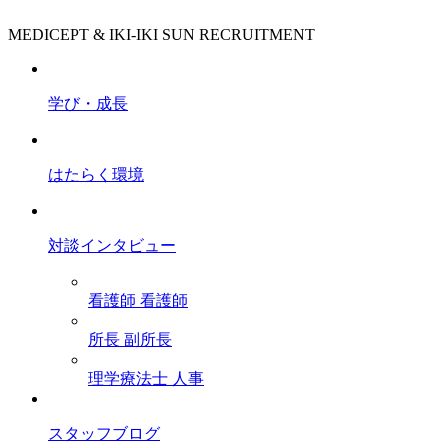
MEDICEPT & IKI-IKI SUN RECRUITMENT
学び・成長
はたらく環境
対談インタビュー
看護師
看護師
所長
副所長
理学療法士
人事
スタッフブログ