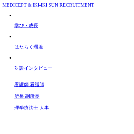
MEDICEPT & IKI-IKI SUN RECRUITMENT
学び・成長
はたらく環境
対談インタビュー
看護師
看護師
所長
副所長
理学療法士
人事
スタッフブログ