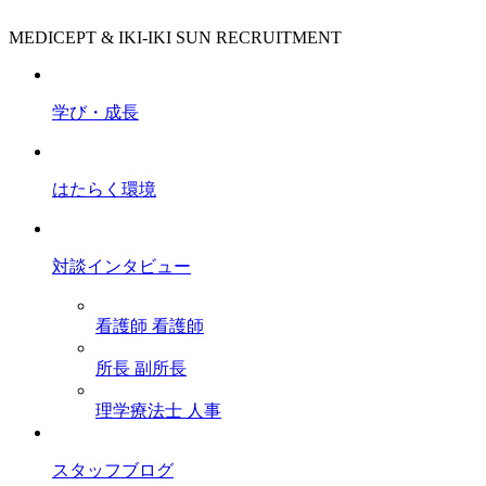
MEDICEPT & IKI-IKI SUN RECRUITMENT
学び・成長
はたらく環境
対談インタビュー
看護師
看護師
所長
副所長
理学療法士
人事
スタッフブログ