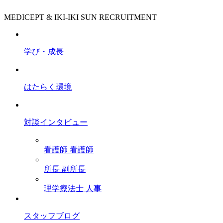
MEDICEPT & IKI-IKI SUN RECRUITMENT
学び・成長
はたらく環境
対談インタビュー
看護師
看護師
所長
副所長
理学療法士
人事
スタッフブログ