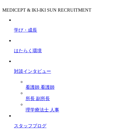
MEDICEPT & IKI-IKI SUN RECRUITMENT
学び・成長
はたらく環境
対談インタビュー
看護師
看護師
所長
副所長
理学療法士
人事
スタッフブログ