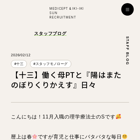
MEDICEPT & IKI-IKI
SUN
RECRUITMENT
入社お祝い金プレゼント！
スタッフブログ
STAFF BLOG
採用
ENTRY
公式ライン
2026/02/12
#十三
#スタッフモノローグ
【十三】働く母PTと『陽はまた
学び・成長
のぼりくりかえす』日々
はたらく環境
対談インタビュー
こんにちは！11月入職の理学療法士のSです
看護師
看護師
所長
副所長
暦上は春
ですが育児と仕事にバタバタな毎日