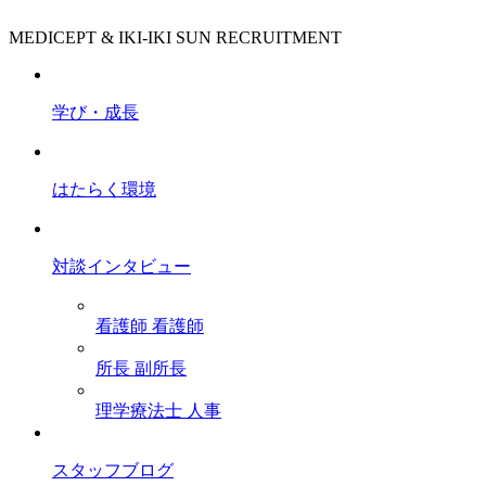
MEDICEPT & IKI-IKI SUN RECRUITMENT
学び・成長
はたらく環境
対談インタビュー
看護師
看護師
所長
副所長
理学療法士
人事
スタッフブログ