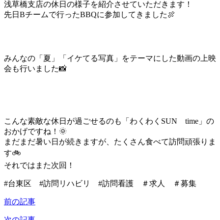
浅草橋支店の休日の様子を紹介させていただきます！
先日Bチームで行ったBBQに参加してきました🍖
みんなの「夏」「イケてる写真」をテーマにした動画の上映
会も行いました📸
こんな素敵な休日が過ごせるのも「わくわくSUN time」の
おかげですね！🌞
まだまだ暑い日が続きますが、たくさん食べて訪問頑張りま
す🚲
それではまた次回！
#台東区 #訪問リハビリ #訪問看護 ＃求人 ＃募集
前の記事
次の記事