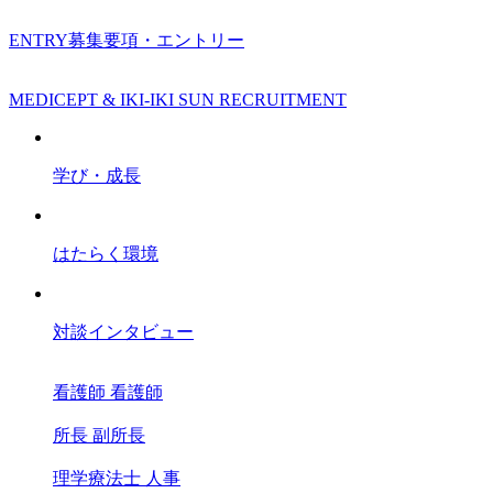
ENTRY
募集要項・エントリー
MEDICEPT & IKI-IKI SUN RECRUITMENT
学び・成長
はたらく環境
対談インタビュー
看護師
看護師
所長
副所長
理学療法士
人事