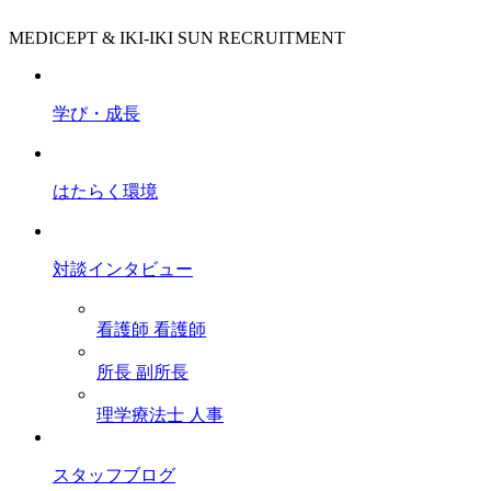
MEDICEPT & IKI-IKI SUN RECRUITMENT
学び・成長
はたらく環境
対談インタビュー
看護師
看護師
所長
副所長
理学療法士
人事
スタッフブログ