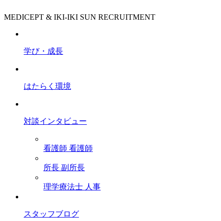
MEDICEPT & IKI-IKI SUN RECRUITMENT
学び・成長
はたらく環境
対談インタビュー
看護師
看護師
所長
副所長
理学療法士
人事
スタッフブログ