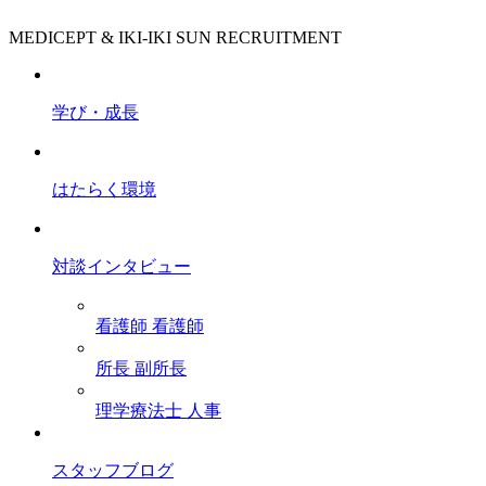
MEDICEPT & IKI-IKI SUN RECRUITMENT
学び・成長
はたらく環境
対談インタビュー
看護師
看護師
所長
副所長
理学療法士
人事
スタッフブログ