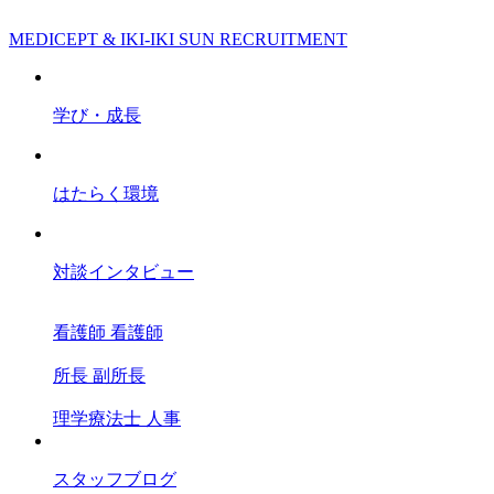
MEDICEPT & IKI-IKI SUN RECRUITMENT
学び・成長
はたらく環境
対談インタビュー
看護師
看護師
所長
副所長
理学療法士
人事
スタッフブログ