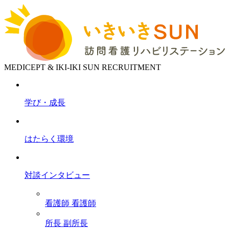
MEDICEPT & IKI-IKI SUN RECRUITMENT
学び・成長
はたらく環境
対談インタビュー
看護師
看護師
所長
副所長