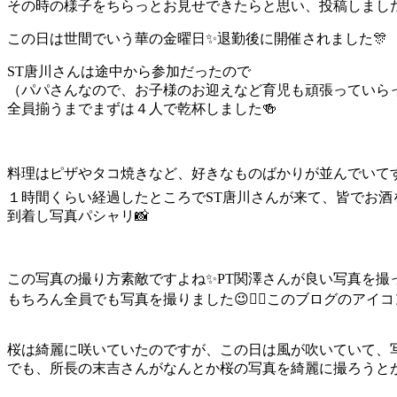
その時の様子をちらっとお見せできたらと思い、投稿しました
この日は世間でいう華の金曜日✨退勤後に開催されました🎊
ST唐川さんは途中から参加だったので
（パパさんなので、お子様のお迎えなど育児も頑張っていらっ
全員揃うまでまずは４人で乾杯しました🍻
料理はピザやタコ焼きなど、好きなものばかりが並んでいてす
１時間くらい経過したところでST唐川さんが来て、皆でお酒を買ってお花見
到着し写真パシャリ📸
この写真の撮り方素敵ですよね✨PT関澤さんが良い写真を撮っ
もちろん全員でも写真を撮りました😉👌🏻このブログのアイ
桜は綺麗に咲いていたのですが、この日は風が吹いていて、
でも、所長の末吉さんがなんとか桜の写真を綺麗に撮ろうとが