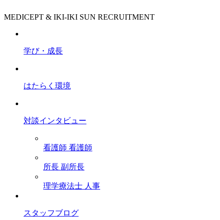
MEDICEPT & IKI-IKI SUN RECRUITMENT
学び・成長
はたらく環境
対談インタビュー
看護師
看護師
所長
副所長
理学療法士
人事
スタッフブログ